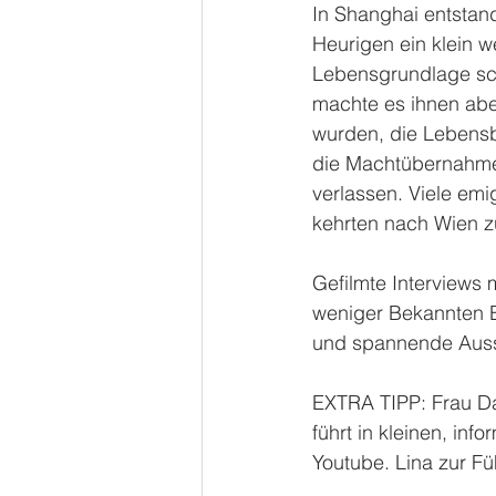
In Shanghai entstan
Heurigen ein klein w
Lebensgrundlage sch
machte es ihnen abe
wurden, die Lebensbe
die Machtübernahme 
verlassen. Viele emi
kehrten nach Wien z
Gefilmte Interviews 
weniger Bekannten Be
und spannende Ausst
EXTRA TIPP: Frau Da
führt in kleinen, in
Youtube. Lina zur Füh