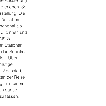
ine Ausstellung 
tig erleben. So 
stellung "Die 
 Jüdischen 
hanghai als 
le Jüdinnen und 
NS Zeit 
en Stationen 
 das Schicksal 
ien. Über 
mutige 
 Abschied, 
ten der Reise 
gen in einem 
sch gar so 
u fassen. 