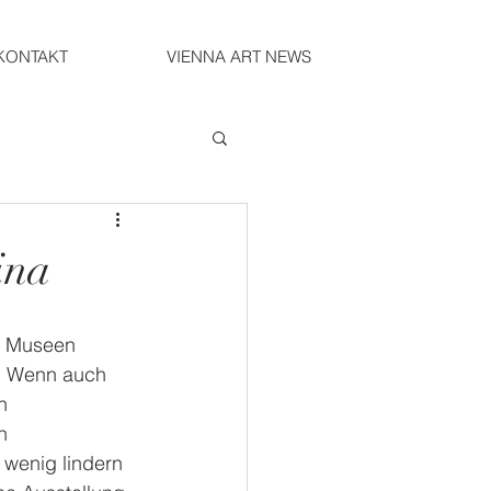
KONTAKT
VIENNA ART NEWS
ina
e Museen  
! Wenn auch 
n 
n 
wenig lindern 