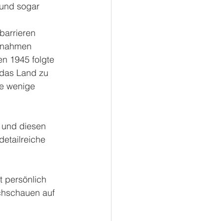
 und sogar 
arrieren 
innahmen 
n 1945 folgte 
 das Land zu 
ge wenige 
 und diesen 
etailreiche 
 persönlich 
chschauen auf  