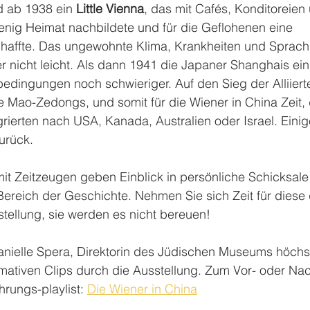
d ab 1938 ein 
Little Vienna
, das mit Cafés, Konditoreien
enig Heimat nachbildete und für die Geflohenen eine 
affte. Das ungewohnte Klima, Krankheiten und Sprachb
r nicht leicht. Als dann 1941 die Japaner Shanghais e
dingungen noch schwieriger. Auf den Sieg der Alliierte
Mao-Zedongs, und somit für die Wiener in China Zeit,
grierten nach USA, Kanada, Australien oder Israel. Eini
urück. 
mit Zeitzeugen geben Einblick in persönliche Schicksale
reich der Geschichte. Nehmen Sie sich Zeit für diese d
ellung, sie werden es nicht bereuen!
nielle Spera, Direktorin des Jüdischen Museums höchst
formativen Clips durch die Ausstellung. Zum Vor- oder Na
rungs-playlist: 
Die Wiener in China