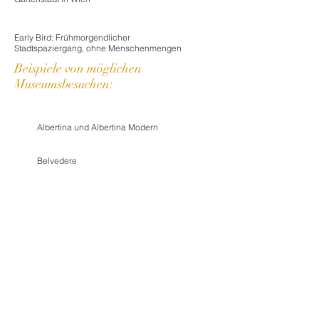
Early Bird: Frühmorgendlicher
Stadtspaziergang, ohne Menschenmengen
Beispiele von möglichen
Museumsbesuchen:
Albertina und Albertina Modern
Belvedere
Kunsthistorisches Museum
Schloss Schönbrunn
Kaiserappartements
Kombinationen verschiedener Touren sind
selbstverständlich möglich. Gerne stelle ich Ihnen
ein individuelles Programm zusammen.