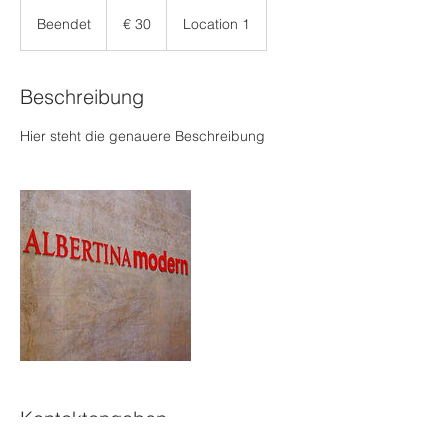
30
Euro
Beendet
B
€ 30
Location 1
e
e
n
Beschreibung
d
e
Hier steht die genauere Beschreibung
t
Kontaktangaben